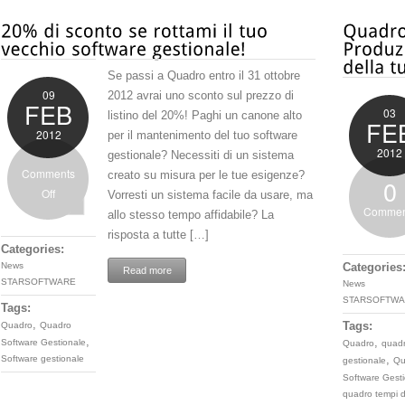
Se passi a Quadro entro il 31 ottobre
09
2012 avrai uno sconto sul prezzo di
FEB
03
listino del 20%! Paghi un canone alto
FE
2012
per il mantenimento del tuo software
2012
gestionale? Necessiti di un sistema
Comments
creato su misura per le tue esigenze?
0
Off
Vorresti un sistema facile da usare, ma
Commen
allo stesso tempo affidabile? La
risposta a tutte […]
Categories:
News
Categories
Read more
STARSOFTWARE
News
STARSOFTWA
Tags:
,
Tags:
Quadro
Quadro
,
,
Software Gestionale
Quadro
quad
,
Software gestionale
gestionale
Qu
Software Gesti
quadro tempi d