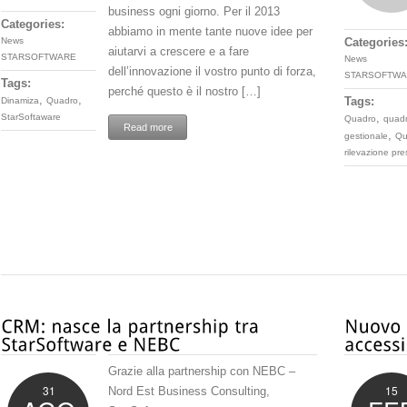
business ogni giorno. Per il 2013
Categories:
abbiamo in mente tante nuove idee per
News
Categories
aiutarvi a crescere e a fare
STARSOFTWARE
News
dell’innovazione il vostro punto di forza,
STARSOFTWA
Tags:
perché questo è il nostro […]
,
,
Tags:
Dinamiza
Quadro
,
StarSoftaware
Quadro
quad
Read more
,
gestionale
Qu
rilevazione pr
Grazie alla partnership con NEBC –
31
15
Nord Est Business Consulting,