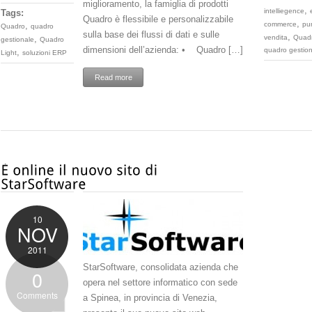
miglioramento, la famiglia di prodotti
,
intelliegence
Tags:
Quadro è flessibile e personalizzabile
,
,
commerce
pu
Quadro
quadro
sulla base dei flussi di dati e sulle
,
,
vendita
Quad
gestionale
Quadro
dimensioni dell’azienda: • Quadro […]
quadro gestion
,
Light
soluzioni ERP
Read more
10
NOV
2011
StarSoftware, consolidata azienda che
0
opera nel settore informatico con sede
Comments
a Spinea, in provincia di Venezia,