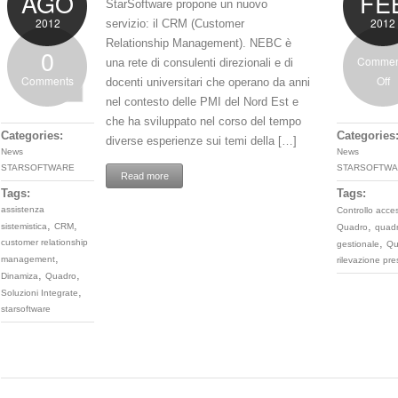
AGO
FE
StarSoftware propone un nuovo
2012
2012
servizio: il CRM (Customer
Relationship Management). NEBC è
0
Commen
una rete di consulenti direzionali e di
Comments
Off
docenti universitari che operano da anni
nel contesto delle PMI del Nord Est e
che ha sviluppato nel corso del tempo
Categories:
Categories
diverse esperienze sui temi della […]
News
News
STARSOFTWARE
STARSOFTWA
Read more
Tags:
Tags:
assistenza
Controllo acces
,
,
,
sistemistica
CRM
Quadro
quad
,
customer relationship
gestionale
Qu
,
management
rilevazione pr
,
,
Dinamiza
Quadro
,
Soluzioni Integrate
starsoftware