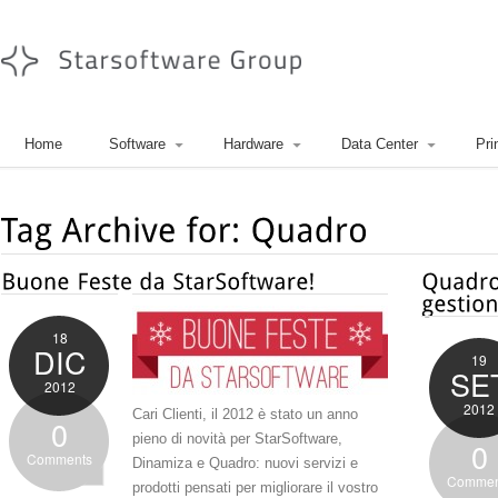
Home
Software
Hardware
Data Center
Pri
18
DIC
19
SE
2012
2012
Cari Clienti, il 2012 è stato un anno
0
pieno di novità per StarSoftware,
0
Comments
Dinamiza e Quadro: nuovi servizi e
Commen
prodotti pensati per migliorare il vostro