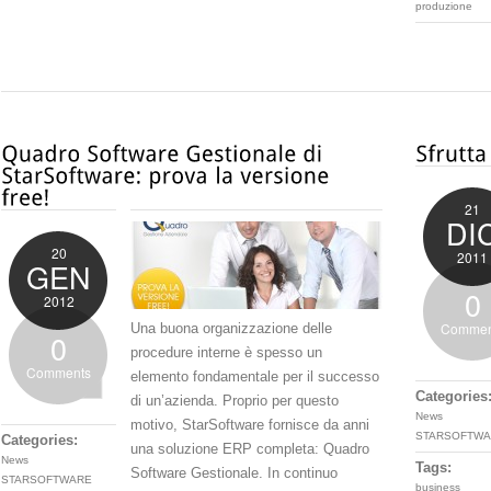
produzione
21
DI
20
2011
GEN
0
2012
Commen
Una buona organizzazione delle
0
procedure interne è spesso un
Comments
elemento fondamentale per il successo
Categories
di un’azienda. Proprio per questo
News
motivo, StarSoftware fornisce da anni
STARSOFTWA
Categories:
una soluzione ERP completa: Quadro
News
Tags:
Software Gestionale. In continuo
STARSOFTWARE
business