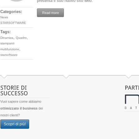
presenta il suo nuovo sito web.
Categories:
Read more
News
STARSOFTWARE
Tags:
,
,
Dinamiza
Quadro
stampanti
,
multifunzione
starsoftware
Vuoi sapere come abbiamo
ottimizzato il business
dei
nostri clienti?
Scopri di più!