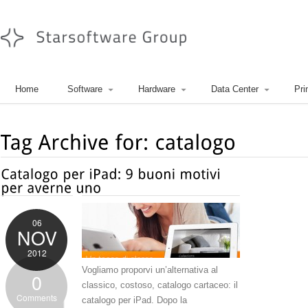
Home
Software
Hardware
Data Center
Pri
06
NOV
2012
Vogliamo proporvi un’alternativa al
0
classico, costoso, catalogo cartaceo: il
Comments
catalogo per iPad. Dopo la