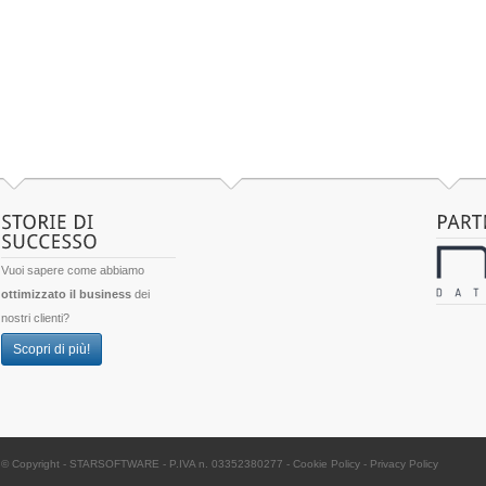
Vuoi sapere come abbiamo
ottimizzato il business
dei
nostri clienti?
Scopri di più!
© Copyright -
STARSOFTWARE
- P.IVA n. 03352380277
-
Cookie Policy
-
Privacy Policy