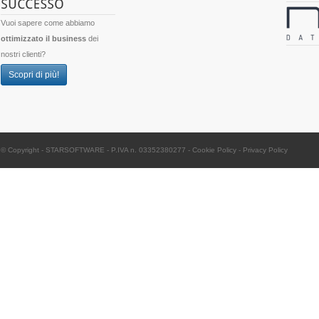
Vuoi sapere come abbiamo
ottimizzato il business
dei
nostri clienti?
Scopri di più!
© Copyright -
STARSOFTWARE
- P.IVA n. 03352380277
-
Cookie Policy
-
Privacy Policy