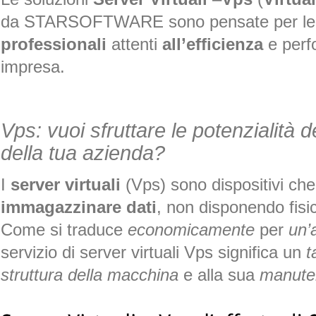
da STARSOFTWARE sono pensate per l
professionali
attenti
all’efficienza
e perfo
impresa.
Vps: vuoi sfruttare le potenzialità d
della tua azienda?
I
server virtuali
(Vps) sono dispositivi ch
immagazzinare
dati
, non disponendo fisi
Come si traduce
economicamente
per
un’
servizio di server virtuali Vps significa un
t
struttura della macchina
e alla sua
manute