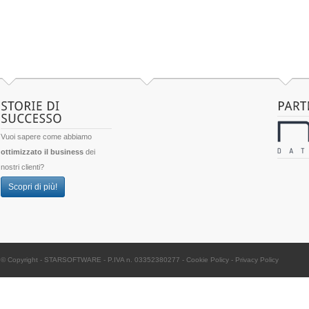
Vuoi sapere come abbiamo
ottimizzato il business
dei
nostri clienti?
Scopri di più!
© Copyright -
STARSOFTWARE
- P.IVA n. 03352380277
-
Cookie Policy
-
Privacy Policy