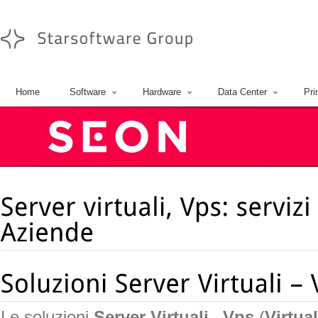
Home
Software
Hardware
Data Center
Pri
Le soluzioni
Server Virtuali
–
Vps
(
Virtua