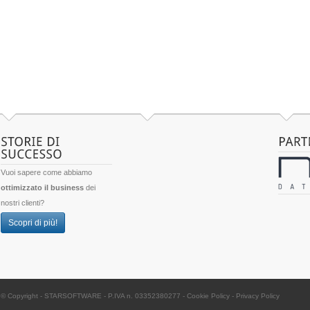
Vuoi sapere come abbiamo
ottimizzato il business
dei
nostri clienti?
Scopri di più!
© Copyright -
STARSOFTWARE
- P.IVA n. 03352380277
-
Cookie Policy
-
Privacy Policy