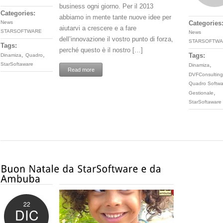
business ogni giorno. Per il 2013
Categories:
abbiamo in mente tante nuove idee per
News
Categories
aiutarvi a crescere e a fare
STARSOFTWARE
News
dell’innovazione il vostro punto di forza,
STARSOFTWA
Tags:
perché questo è il nostro […]
,
,
Tags:
Dinamiza
Quadro
,
StarSoftaware
Dinamiza
Read more
DVFConsulting
Quadro Softwa
,
Gestionale
StarSoftaware
22
DIC