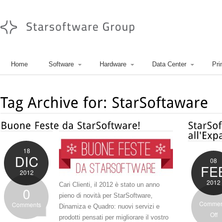
Home
Software
Hardware
Data Center
Pri
18
DIC
08
FE
2012
2012
Cari Clienti, il 2012 è stato un anno
0
pieno di novità per StarSoftware,
Commen
Comments
Dinamiza e Quadro: nuovi servizi e
Off
prodotti pensati per migliorare il vostro