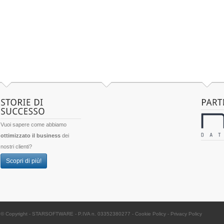
Vuoi sapere come abbiamo
ottimizzato il business
dei
nostri clienti?
Scopri di più!
© Copyright -
STARSOFTWARE
- P.IVA n. 03352380277
-
Cookie Policy
-
Privacy Policy