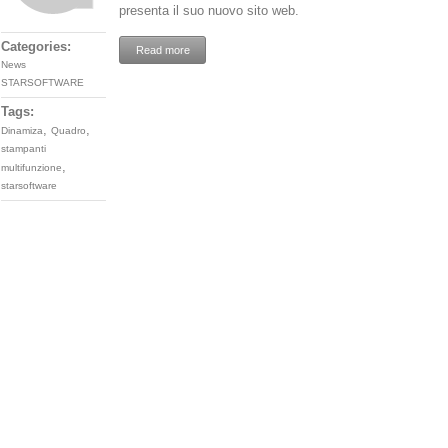
presenta il suo nuovo sito web.
Categories:
Read more
News
STARSOFTWARE
Tags:
,
,
Dinamiza
Quadro
stampanti
,
multifunzione
starsoftware