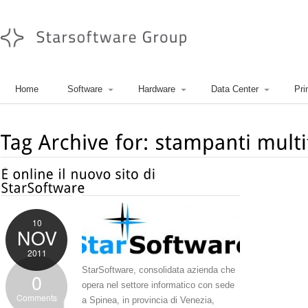
Home
Software
Hardware
Data Center
Pri
10
NOV
2011
StarSoftware, consolidata azienda che
0
opera nel settore informatico con sede
Comments
a Spinea, in provincia di Venezia,