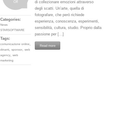
Off
di collezionare emozioni attraverso
degli scatti. Un’arte, quella di
fotografare, che però richiede
Categories:
esperienza, conoscenza, esperimenti,
News
sensibilità, cultura, studio. Proprio dalla
STARSOFTWARE
passione per […]
Tags:
,
comunicazione online
Read more
,
,
dinami
sponsor
web
,
agency
web
marketing