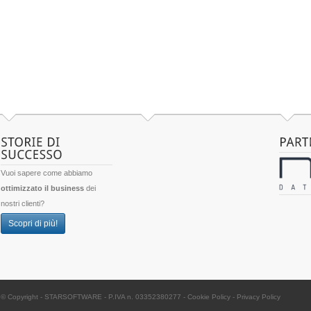
Vuoi sapere come abbiamo
ottimizzato il business
dei
nostri clienti?
Scopri di più!
© Copyright -
STARSOFTWARE
- P.IVA n. 03352380277
-
Cookie Policy
-
Privacy Policy