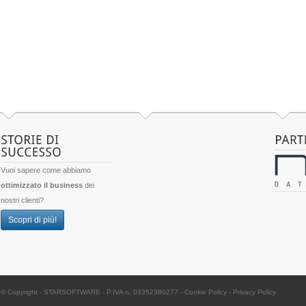
Vuoi sapere come abbiamo
ottimizzato il business
dei
nostri clienti?
Scopri di più!
© Copyright -
STARSOFTWARE
- P.IVA n. 03352380277
-
Cookie Policy
-
Privacy Policy