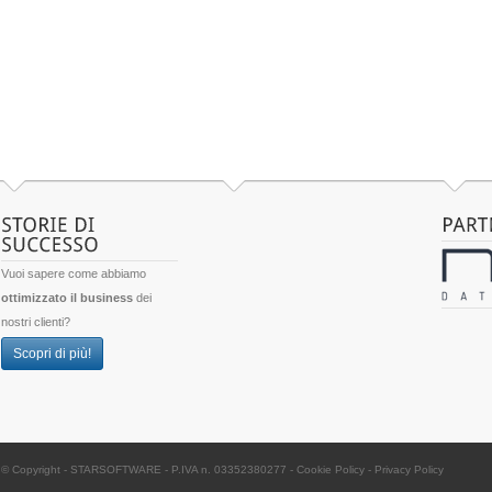
Vuoi sapere come abbiamo
ottimizzato il business
dei
nostri clienti?
Scopri di più!
© Copyright -
STARSOFTWARE
- P.IVA n. 03352380277
-
Cookie Policy
-
Privacy Policy