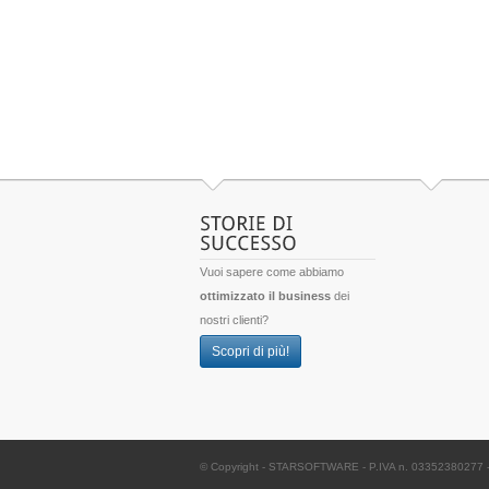
Vuoi sapere come abbiamo
ottimizzato il business
dei
nostri clienti?
Scopri di più!
© Copyright -
STARSOFTWARE
- P.IVA n. 03352380277