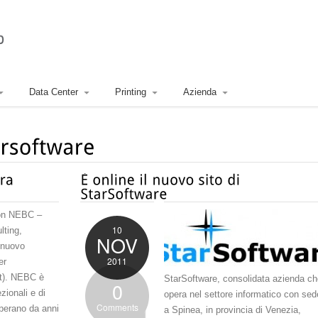
Data Center
Printing
Azienda
con NEBC –
10
lting,
NOV
 nuovo
2011
er
t). NEBC è
StarSoftware, consolidata azienda ch
0
zionali e di
opera nel settore informatico con sed
Comments
operano da anni
a Spinea, in provincia di Venezia,