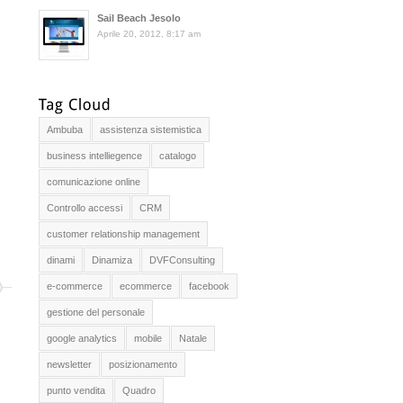
Sail Beach Jesolo
Aprile 20, 2012, 8:17 am
Ambuba
assistenza sistemistica
business intelliegence
catalogo
comunicazione online
Controllo accessi
CRM
customer relationship management
dinami
Dinamiza
DVFConsulting
e-commerce
ecommerce
facebook
gestione del personale
google analytics
mobile
Natale
newsletter
posizionamento
punto vendita
Quadro