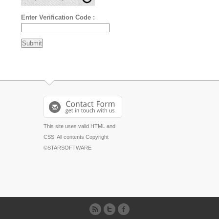
Enter Verification Code :
This site uses valid HTML and
CSS. All contents Copyright
©STARSOFTWARE