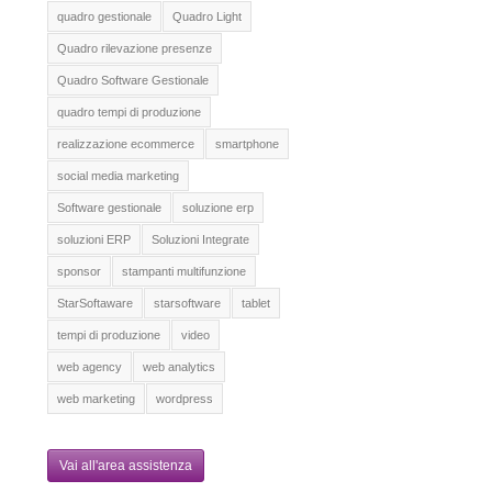
quadro gestionale
Quadro Light
Quadro rilevazione presenze
Quadro Software Gestionale
quadro tempi di produzione
realizzazione ecommerce
smartphone
social media marketing
Software gestionale
soluzione erp
soluzioni ERP
Soluzioni Integrate
sponsor
stampanti multifunzione
StarSoftaware
starsoftware
tablet
tempi di produzione
video
web agency
web analytics
web marketing
wordpress
Vai all'area assistenza