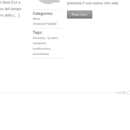
el Nord Est e
presenta il suo nuovo sito web.
rso del tempo
Categories:
Read more
mi della […]
News
STARSOFTWARE
Tags:
,
,
Dinamiza
Quadro
stampanti
,
multifunzione
starsoftware