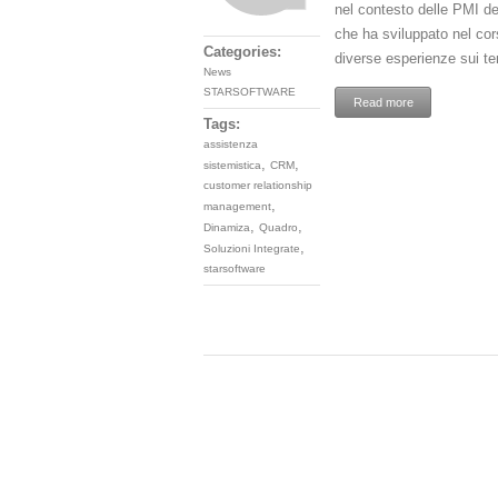
nel contesto delle PMI d
che ha sviluppato nel co
Categories:
diverse esperienze sui te
News
STARSOFTWARE
Read more
Tags:
assistenza
,
,
sistemistica
CRM
customer relationship
,
management
,
,
Dinamiza
Quadro
,
Soluzioni Integrate
starsoftware