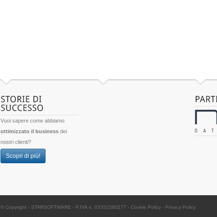
Vuoi sapere come abbiamo
ottimizzato il business
dei
nostri clienti?
Scopri di più!
© Copyright -
STARSOFTWARE
- P.IVA n. 03352380277
-
Cookie Policy
-
Privacy Policy