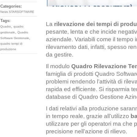
Categories:
News STARSOFTWARE
Tags:
La
rilevazione dei tempi di prod
,
Quadro
quadro
pesante, lenta e che incide negativ
,
gestionale
Quadro
,
aziendale. Variabili come il tempo 
Software Gestionale
quadro tempi di
rilevamento dati, infatti, spesso re
produzione
da gestire.
Il modulo
Quadro Rilevazione Te
famiglia di prodotti Quadro Softwar
problemi rendendo l’attività di rile
rapida ed efficiente. Si risparmia tem
database di Quadro Gestione Azin
I dati relativi alla produzione sarann
in tempo reale, grazie all’utilizzo
b
utilizzare per gli operatori ma che
precisione nell’azione di rilievo.