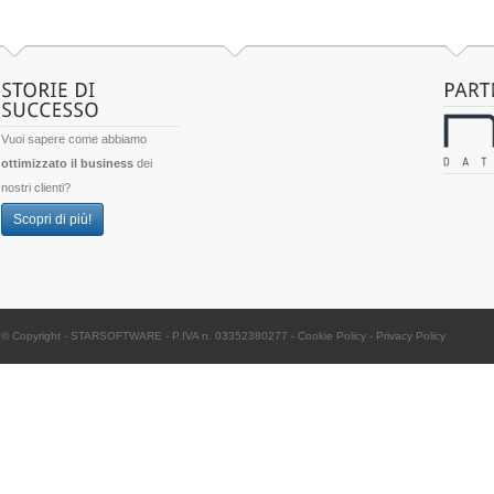
Vuoi sapere come abbiamo
ottimizzato il business
dei
nostri clienti?
Scopri di più!
© Copyright -
STARSOFTWARE
- P.IVA n. 03352380277
-
Cookie Policy
-
Privacy Policy