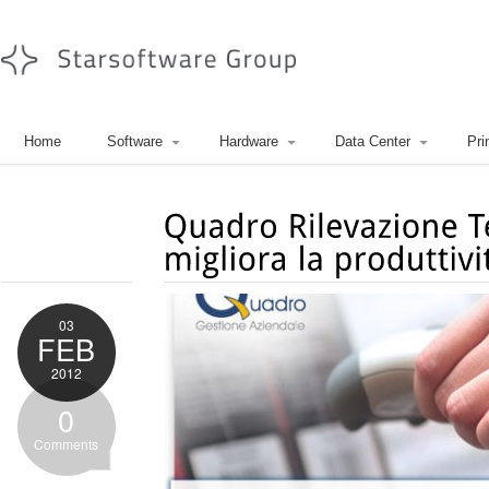
Home
Software
Hardware
Data Center
Pri
03
FEB
2012
0
Comments