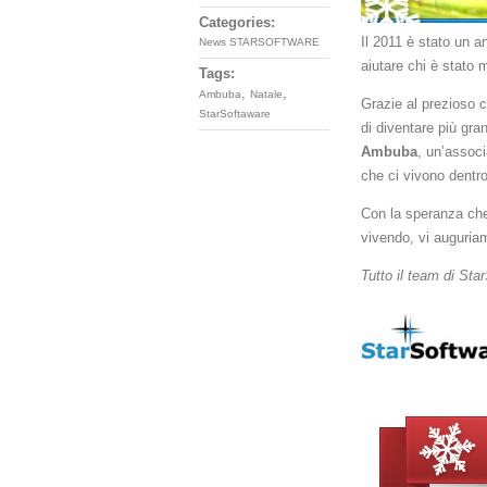
Categories:
Il 2011 è stato un a
News STARSOFTWARE
aiutare chi è stato 
Tags:
,
,
Ambuba
Natale
Grazie al prezioso c
StarSoftaware
di diventare più gr
Ambuba
, un’associ
che ci vivono dentro
Con la speranza che 
vivendo, vi auguri
Tutto il team di Sta