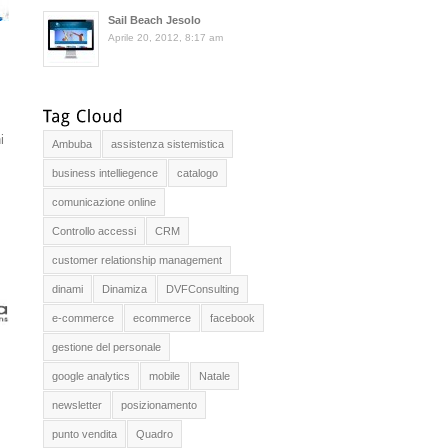
Sail Beach Jesolo
Aprile 20, 2012, 8:17 am
i
Ambuba
assistenza sistemistica
business intelliegence
catalogo
comunicazione online
Controllo accessi
CRM
customer relationship management
dinami
Dinamiza
DVFConsulting
e-commerce
ecommerce
facebook
gestione del personale
google analytics
mobile
Natale
newsletter
posizionamento
punto vendita
Quadro