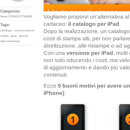
Categories:
Vogliamo proporvi un’alternativa al
News STARSOFTWARE
cartaceo:
il catalogo per iPad
.
Tags:
,
Dopo la realizzazione, un catalog
catalogo
comunicazione
,
,
,
online
ipad
iphone
costi di stampa alti, per non parlare 
web marketing
distribuzione, alle ristampe o ad ag
Con una
versione per iPad
, molti
non solo riducendo i costi, ma ve
di aggiornamento e dando più valore
contenuti.
Ecco
9 buoni motivi per avere un
iPhone)
: