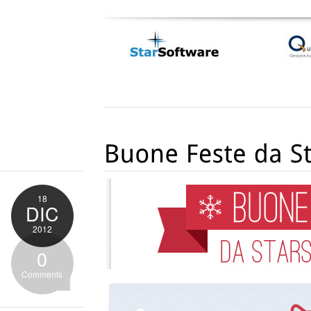
18
DIC
2012
0
Comments