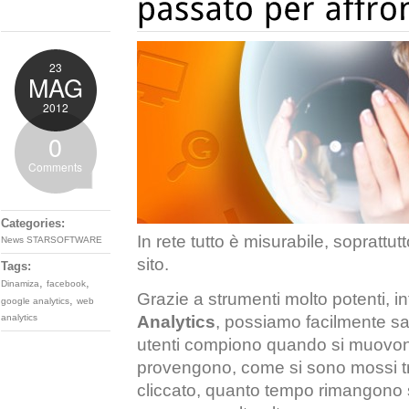
23
MAG
2012
0
Comments
Categories:
In rete tutto è misurabile, soprattu
News STARSOFTWARE
sito.
Tags:
,
,
Dinamiza
facebook
Grazie a strumenti molto potenti, 
,
google analytics
web
Analytics
, possiamo facilmente sap
analytics
utenti compiono quando si muovono 
provengono, come si sono mossi tra
cliccato, quanto tempo rimangono 