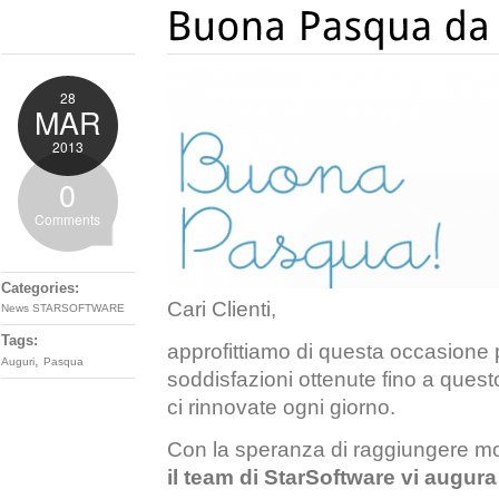
28
MAR
2013
0
Comments
Categories:
Cari Clienti,
News STARSOFTWARE
Tags:
approfittiamo di questa occasione p
,
Auguri
Pasqua
soddisfazioni ottenute fino a ques
ci rinnovate ogni giorno.
Con la speranza di raggiungere mol
il team di StarSoftware vi augu