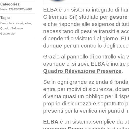
Categories:
ELBA è un sistema integrato di ha
News STARSOFTWARE
Oltremare Srl) studiato per
gestire
Tags:
,
,
e che risponde alle esigenze di tut
Controllo accessi
elba
Quadro Software
necessitano di gestire transiti e ac
Gestionale
dipendenti o visitatori al giorno.
dunque per un
controllo degli acce
Grazie al pannello di controllo via
ovunque ci si trovi. ELBA è inoltre
Quadro Rilevazione Presenze
.
Se in ogni grande azienda è fond
entra per motivi di sicurezza, dot
diventa quasi un obbligo per il risp
proprio di sicurezza e soprattutto 
presenti per la verifica nei punti d
ELBA
è un sistema semplice da uti
versione Demo
visionabile dirett