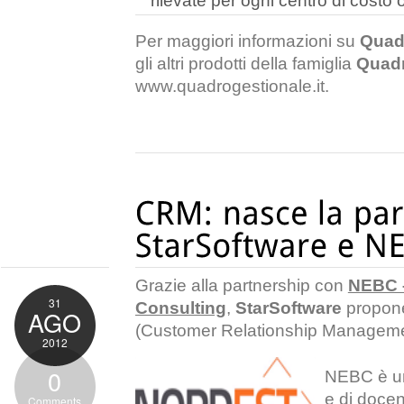
rilevate per ogni centro di cost
Per maggiori informazioni su
Quad
gli altri prodotti della famiglia
Quad
www.quadrogestionale.it
.
Grazie alla partnership con
NEBC –
31
Consulting
,
StarSoftware
propone
AGO
(Customer Relationship Manageme
2012
0
NEBC è una
e di docen
Comments