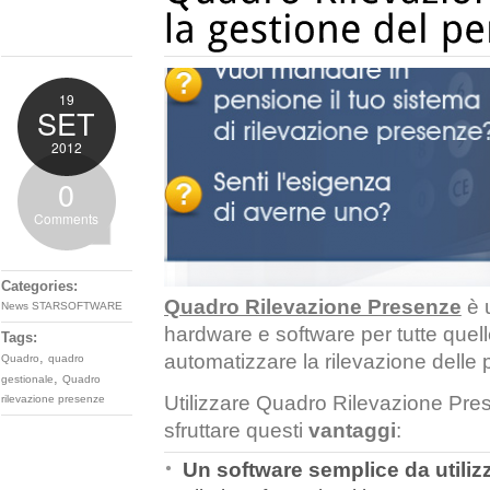
19
SET
2012
0
Comments
Categories:
Quadro Rilevazione Presenze
è 
News STARSOFTWARE
hardware e software per tutte quel
Tags:
,
automatizzare la rilevazione delle
Quadro
quadro
,
gestionale
Quadro
Utilizzare Quadro Rilevazione Prese
rilevazione presenze
sfruttare questi
vantaggi
:
Un software semplice da utiliz