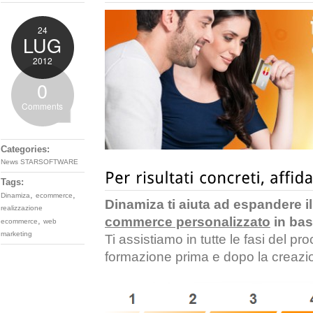
24
LUG
2012
0
Comments
Categories:
News STARSOFTWARE
Tags:
,
,
Dinamiza
ecommerce
Dinamiza ti aiuta ad espandere 
realizzazione
commerce personalizzato
in bas
,
ecommerce
web
marketing
Ti assistiamo in tutte le fasi del p
formazione prima e dopo la creazi