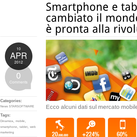
10
APR
2012
0
Comments
Categories:
Ecco alcuni dati sul mercato mobil
News STARSOFTWARE
Tags:
,
,
Dinamiza
mobile
,
,
smartphone
tablet
web
marketing