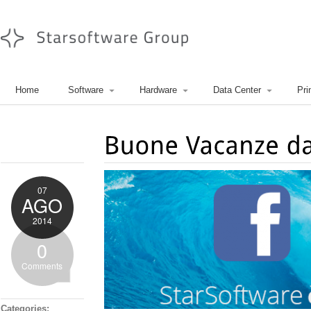
Home
Software
Hardware
Data Center
Pri
07
AGO
2014
0
Comments
Categories: