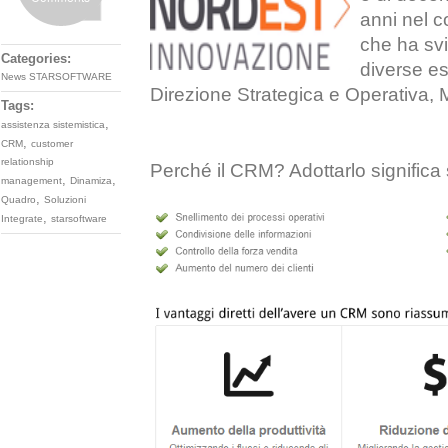
anni nel c
che ha svi
Categories:
diverse es
News STARSOFTWARE
Direzione Strategica e Operativa, 
Tags:
,
assistenza sistemistica
,
CRM
customer
relationship
Perché il CRM? Adottarlo significa 
,
,
management
Dinamiza
,
Quadro
Soluzioni
,
Integrate
starsoftware