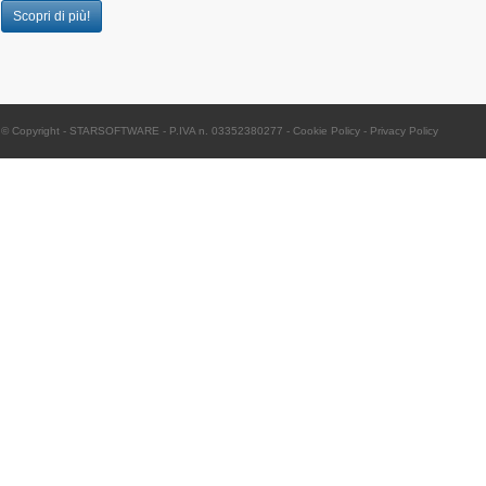
Scopri di più!
© Copyright -
STARSOFTWARE
- P.IVA n. 03352380277
-
Cookie Policy
-
Privacy Policy