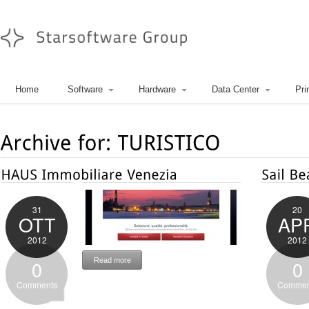
Home
Software
Hardware
Data Center
Pri
31
20
OTT
AP
2012
2012
0
Read more
0
Comments
Commen