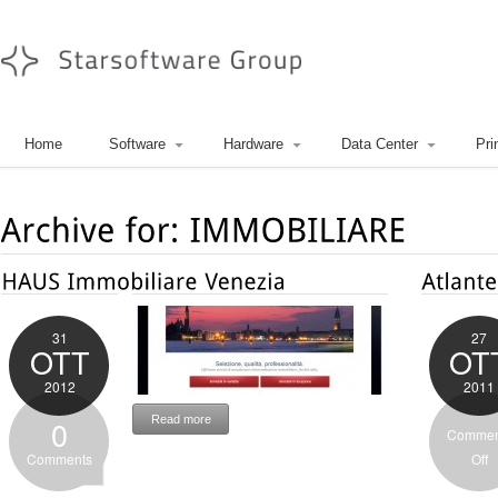
Home
Software
Hardware
Data Center
Pri
31
27
OTT
OT
2012
2011
0
Read more
Commen
Comments
Off