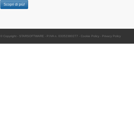
Scopri di più!
© Copyright -
STARSOFTWARE
- P.IVA n. 03352380277
-
Cookie Policy
-
Privacy Policy