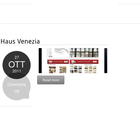
27
OTT
2011
Read more
Comments
Off