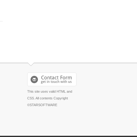
This site uses valid HTML and
CSS. All contents Copyright
©STARSOFTWARE