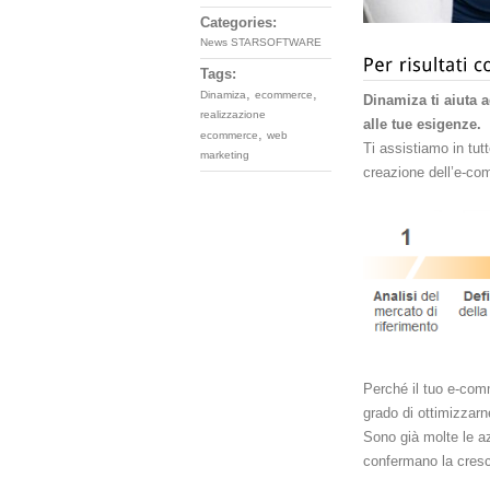
Categories:
News STARSOFTWARE
Tags:
,
,
Dinamiza
ecommerce
Dinamiza ti aiuta 
realizzazione
alle tue esigenze.
,
ecommerce
web
Ti assistiamo in tut
marketing
creazione dell’e-c
Perché il tuo e-co
grado di ottimizzarne
Sono già molte le az
confermano la cresc