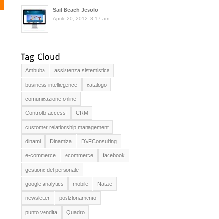
Sail Beach Jesolo
Aprile 20, 2012, 8:17 am
Ambuba
assistenza sistemistica
business intelliegence
catalogo
comunicazione online
Controllo accessi
CRM
customer relationship management
dinami
Dinamiza
DVFConsulting
e-commerce
ecommerce
facebook
gestione del personale
google analytics
mobile
Natale
newsletter
posizionamento
punto vendita
Quadro