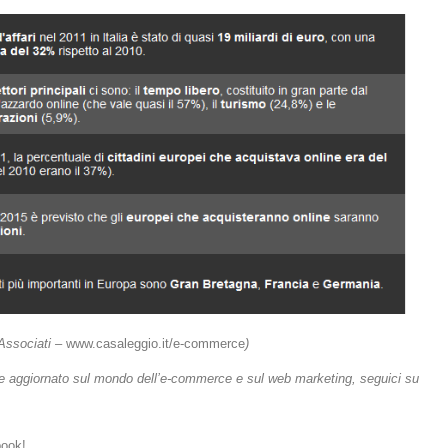
Associati –
www.casaleggio.it/e-commerce
)
 aggiornato sul mondo dell’e-commerce e sul web marketing, seguici su