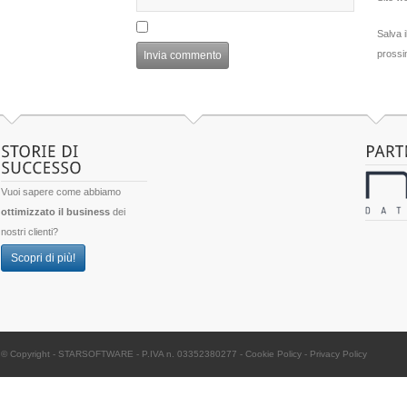
Salva 
prossi
Vuoi sapere come abbiamo
ottimizzato il business
dei
nostri clienti?
Scopri di più!
© Copyright -
STARSOFTWARE
- P.IVA n. 03352380277
-
Cookie Policy
-
Privacy Policy