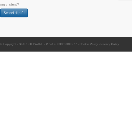
nostri clienti?
Scopri di più!
© Copyright -
STARSOFTWARE
- P.IVA n. 03352380277
-
Cookie Policy
-
Privacy Policy