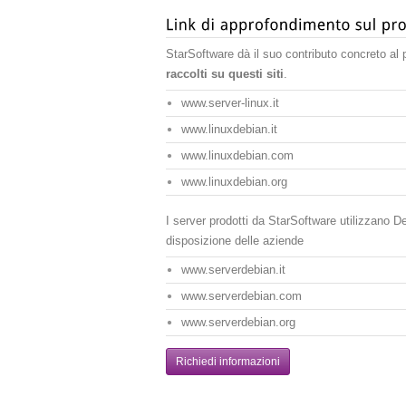
StarSoftware dà il suo contributo concreto a
raccolti su questi siti
.
www.server-linux.it
www.linuxdebian.it
www.linuxdebian.com
www.linuxdebian.org
I server prodotti da StarSoftware utilizzano D
disposizione delle aziende
www.serverdebian.it
www.serverdebian.com
www.serverdebian.org
Richiedi informazioni