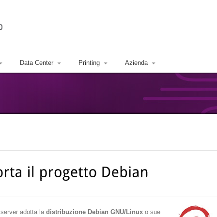
Data Center
Printing
Azienda
 server adotta la
distribuzione Debian GNU/Linux
o sue