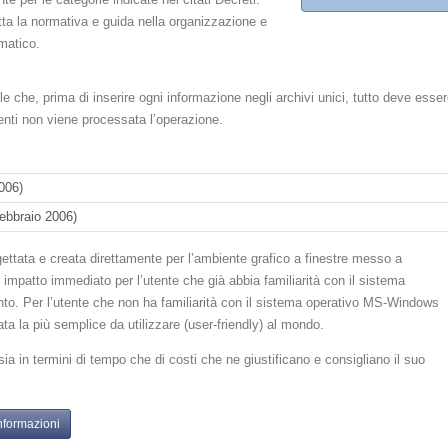
tta la normativa e guida nella organizzazione e
rmatico.
le che, prima di inserire ogni informazione negli archivi unici, tutto deve esse
enti non viene processata l’operazione.
2006)
febbraio 2006)
gettata e creata direttamente per l’ambiente grafico a finestre messo a
impatto immediato per l’utente che già abbia familiarità con il sistema
to. Per l’utente che non ha familiarità con il sistema operativo MS-Windows
ta la più semplice da utilizzare (user-friendly) al mondo.
ia in termini di tempo che di costi che ne giustificano e consigliano il suo
nformazioni