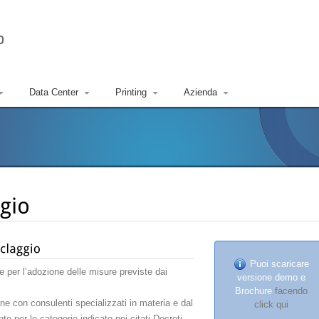
Data Center
Printing
Azienda
Puoi scaricare
e per l’adozione delle misure previste dai
versione demo e
Brochure
facendo
one con consulenti specializzati in materia e dal
click qui
e per le categorie indicate nei citati Decreti.