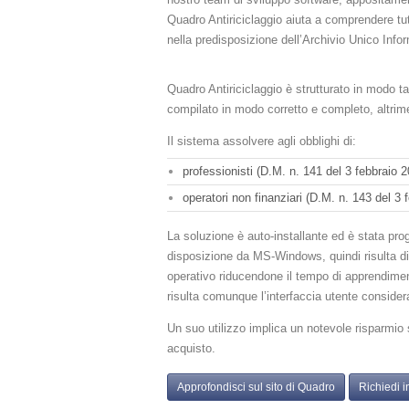
Quadro Antiriciclaggio aiuta a comprendere tu
nella predisposizione dell’Archivio Unico Info
Quadro Antiriciclaggio è strutturato in modo ta
compilato in modo corretto e completo, altrim
Il sistema assolvere agli obblighi di:
professionisti (D.M. n. 141 del 3 febbraio 
operatori non finanziari (D.M. n. 143 del 3 
La soluzione è auto-installante ed è stata pro
disposizione da MS-Windows, quindi risulta di 
operativo riducendone il tempo di apprendimen
risulta comunque l’interfaccia utente considera
Un suo utilizzo implica un notevole risparmio s
acquisto.
Approfondisci sul sito di Quadro
Richiedi i