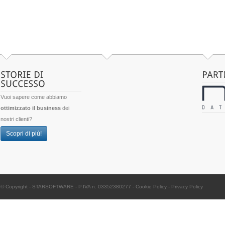
Vuoi sapere come abbiamo
ottimizzato il business
dei
nostri clienti?
Scopri di più!
© Copyright -
STARSOFTWARE
- P.IVA n. 03352380277
-
Cookie Policy
-
Privacy Policy